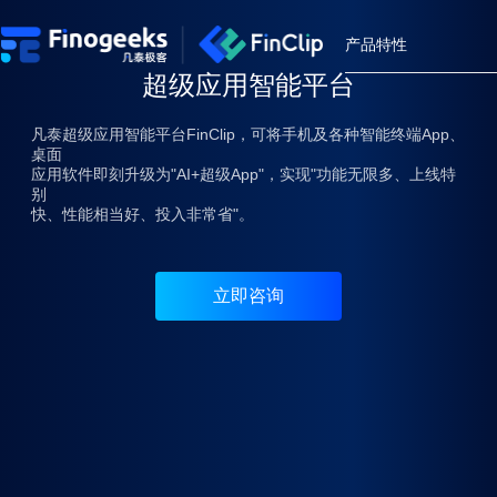
小程序开放平台
免费
产品特性
试用
「可管、可控、可协作、可审计」
超级应用智能平台
产品特性
微信生态支持
FinClaw
凡泰超级应用智能平台FinClip，可将手机及各种智能终端App、
桌面
小程序生命周
应用软件即刻升级为"AI+超级App"，实现"功能无限多、上线特
企业级自主Agent 中台
别
跨终端适配兼
快、性能相当好、投入非常省"。
开发生态工具
基于100% 云原生的微服务架构，在保障 AI 数据安全的前提
下，打造拥有持续自我进化能力、技能动态更新能力与企业知识
技术特性
沉淀能力的 Agent 协作网络，助力企业快速构建具备独立完成
立即咨询
复杂任务的 AI 数字员工平台。
小程序 SDK
技术生态
特别推荐
FinClip ChatKi
立即体验
FinClaw 企业