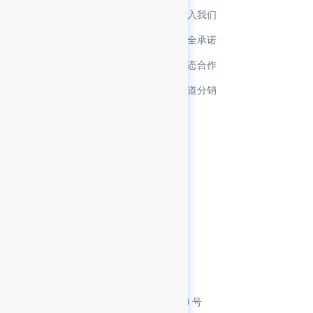
快速入门
加入我们
资源下载中心
安全承诺
文档中心
生态合作
产品博客
渠道分销
服务协议
隐私政策
SDK 使用清单
联系方式
客服热线：0755-86967467
客服邮箱：contact@finogeeks.com
产品邮箱：product@finogeeks.com
公司总部：深圳市福田区凯丰路 10 号