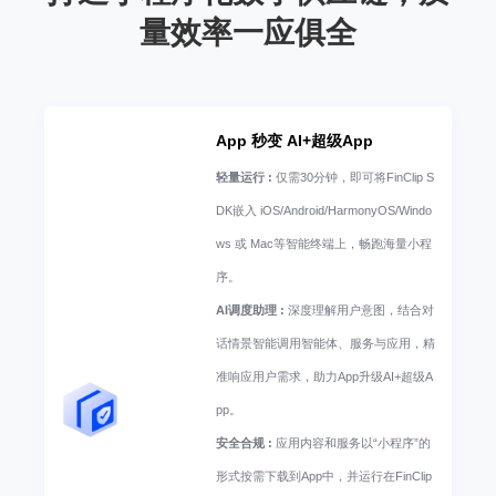
量效率一应俱全
App 秒变 AI+超级App
轻量运行 :
仅需30分钟，即可将FinClip S
DK嵌入 iOS/Android/HarmonyOS/Windo
ws 或 Mac等智能终端上，畅跑海量小程
序。
AI调度助理 :
深度理解用户意图，结合对
话情景智能调用智能体、服务与应用，精
准响应用户需求，助力App升级AI+超级A
pp。
安全合规 :
应用内容和服务以“小程序”的
形式按需下载到App中，并运行在FinClip