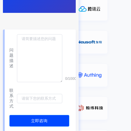
问
题
描
述
0/1000
联
系
方
式
立即咨询