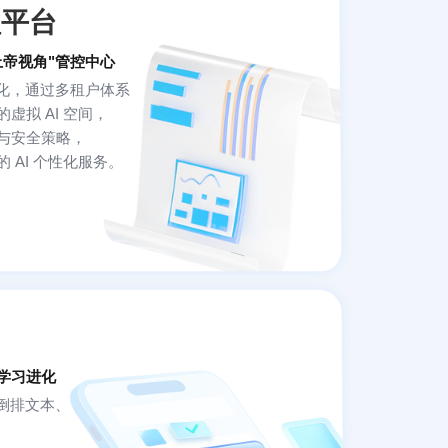
理平台
上帝视角"管控中心
心化，通过多租户体系
虚拟 AI 空间，
与安全策略，
 AI 个性化服务。
学习进化
 倒排文本、
及